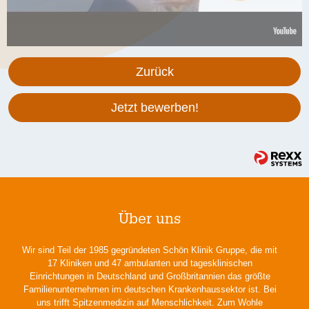
Zurück
Jetzt bewerben!
Über uns
Wir sind Teil der 1985 gegründeten Schön Klinik Gruppe, die mit
17 Kliniken und 47 ambulanten und tagesklinischen
Einrichtungen in Deutschland und Großbritannien das größte
Familienunternehmen im deutschen Krankenhaussektor ist. Bei
uns trifft Spitzenmedizin auf Menschlichkeit. Zum Wohle