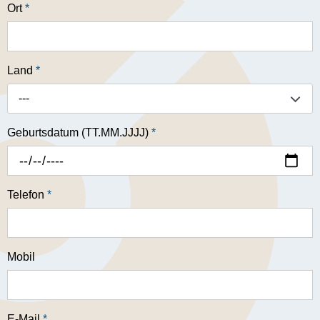
Ort
*
Land
*
---
Geburtsdatum (TT.MM.JJJJ)
*
Telefon
*
Mobil
E-Mail
*