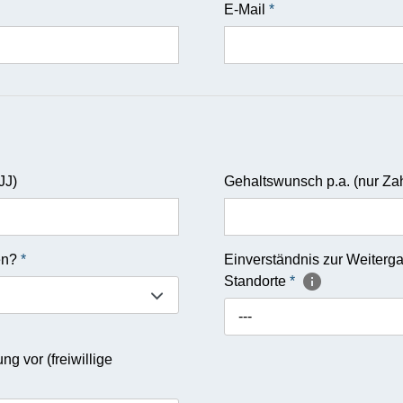
E-Mail
*
JJ)
Gehaltswunsch p.a. (nur Zah
en?
*
Einverständnis zur Weiter
Standorte
*
---
g vor (freiwillige