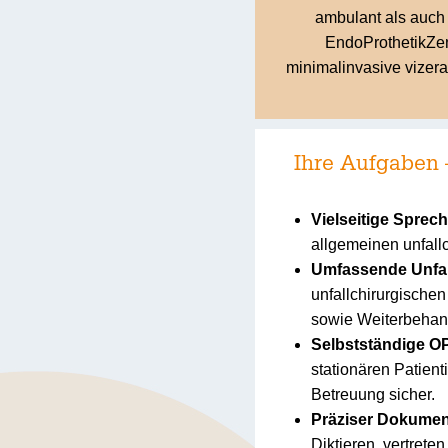
ambulant als auch 
EndoProthetikZen
minimalinvasive vizeral
Ihre Aufgaben 
Vielseitige Sprec
allgemeinen unfall
Umfassende Unfa
unfallchirurgisch
sowie Weiterbehan
Selbstständige O
stationären Patien
Betreuung sicher.
Präziser Dokumen
Diktieren, vertret