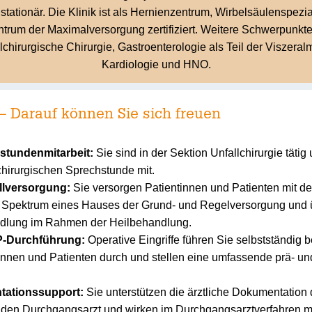
stationär. Die Klinik ist als Hernienzentrum, Wirbelsäulenspezi
trum der Maximalversorgung zertifiziert. Weitere Schwerpunkt
chirurgische Chirurgie, Gastroenterologie als Teil der Viszeralm
Kardiologie und HNO.
– Darauf können Sie sich freuen
hstundenmitarbeit:
Sie sind in der Sektion Unfallchirurgie tätig 
chirurgischen Sprechstunde mit.
llversorgung:
Sie versorgen Patientinnen und Patienten mit 
en Spektrum eines Hauses der Grund- und Regelversorgung und
dlung im Rahmen der Heilbehandlung.
P-Durchführung:
Operative Eingriffe führen Sie selbstständig 
tinnen und Patienten durch und stellen eine umfassende prä- un
tationssupport:
Sie unterstützen die ärztliche Dokumentation 
en den Durchgangsarzt und wirken im Durchgangsarztverfahren mi