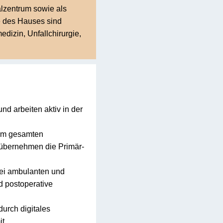
alzentrum sowie als
e des Hauses sind
edizin, Unfallchirurgie,
und arbeiten aktiv in der
dem gesamten
 übernehmen die Primär-
bei ambulanten und
d postoperative
durch digitales
t.