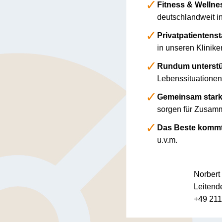
Fitness & Wellne
deutschlandweit in 
Privatpatientenst
in unseren Klinik
Rundum unterstü
Lebenssituationen 
Gemeinsam stark 
sorgen für Zusamm
Das Beste kommt
u.v.m.
Norbert
Leitende
+49 21