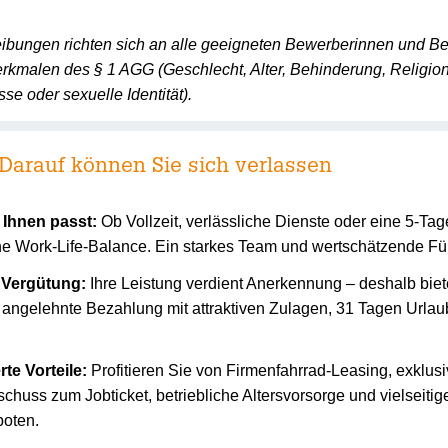
ibungen richten sich an alle geeigneten Bewerberinnen und B
kmalen des § 1 AGG (Geschlecht, Alter, Behinderung, Religio
se oder sexuelle Identität).
 Darauf können Sie sich verlassen
zu Ihnen passt:
Ob Vollzeit, verlässliche Dienste oder eine 5-Ta
che Work-Life-Balance. Ein starkes Team und wertschätzende Fü
e Vergütung:
Ihre Leistung verdient Anerkennung – deshalb biet
angelehnte Bezahlung mit attraktiven Zulagen, 31 Tagen Urlaub
te Vorteile:
Profitieren Sie von Firmenfahrrad-Leasing, exklus
huss zum Jobticket, betriebliche Altersvorsorge und vielseitig
oten.